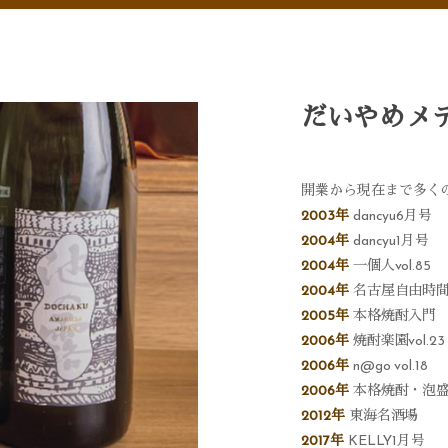
だいやめメ
開業から現在まで多く
2003年
dancyu6月号
2004年
dancyu1月号
2004年
一個人vol.85
2004年
名古屋自由時
2005年
本格焼酎入門
2006年
焼酎楽園vol.23
2006年
n@go vol.18
2006年
本格焼酎・泡
2012年
東海名酒場
2017年
KELLY1月号