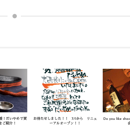
援！だいやめで買
お待たせしました！！ 7/1から リニュ
Do you like s
をご紹介！
ーアルオープン！！
会