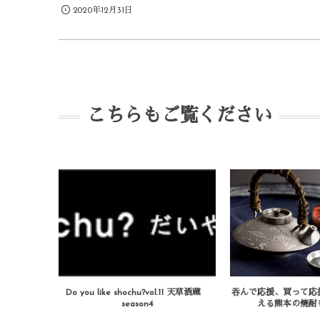
2020年12月31日
こちらもご覧ください
Do you like shochu?vol.11 天草酒蔵
吞んで応援、買って応
season4
える熊本の焼酎