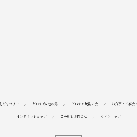
酎ギャラリー
だいやめ×池の露
だいやめ焼酎の会
お食事・ご宴会
オンラインショップ
ご予約＆お問合せ
サイトマップ