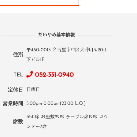
だいやめ基本情報
〒460-0015 名古屋市中区大井町3-20山
住所
下ビル1F
052-331-0940
TEL
定休日
日曜日
営業時間
5:00pm-0:00am(23:00 L.O.)
全41席 お座敷22席 テーブル席12席 カウ
席数
ンター7席