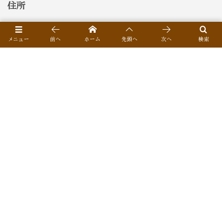
住所
〒460-0015 名古屋市中区大井町3-20山下ビル1F
メニュー
前へ
ホーム
先頭へ
次へ
検索
TEL
052-331-0940
定休日
日曜日
営業時間
5:00pm-0:00am(23:00 L.O.)
席数
全41席 お座敷22席 テーブル席12席 カウンター7席