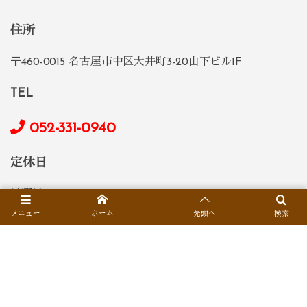
住所
〒460-0015 名古屋市中区大井町3-20山下ビル1F
TEL
052-331-0940
定休日
日曜日
メニュー
ホーム
先頭へ
検索
営業時間
5:00pm-0:00am(23:00 L.O.)
席数