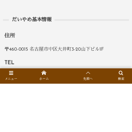
だいやめ基本情報
住所
〒460-0015 名古屋市中区大井町3-20山下ビル1F
TEL
052-331-0940
メニュー
ホーム
先頭へ
検索
定休日
日曜日
営業時間