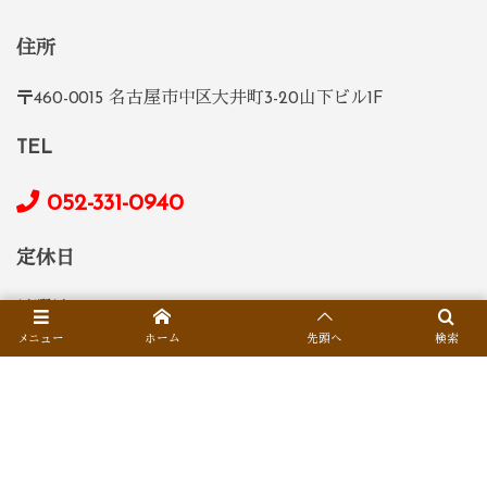
住所
〒460-0015 名古屋市中区大井町3-20山下ビル1F
TEL
052-331-0940
定休日
日曜日
メニュー
ホーム
先頭へ
検索
営業時間
5:00pm-0:00am(23:00 L.O.)
席数