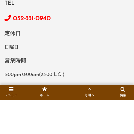
TEL
052-331-0940
定休日
日曜日
営業時間
5:00pm-0:00am(23:00 L.O.)
席数
メニュー
ホーム
先頭へ
検索
全41席 お座敷22席 テーブル席12席 カウンター7席
お支払い
各種クレジットカードご利用可