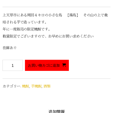
上天草市にある周回４キロの小さな島 【湯島】 その山の上で栽
培される芋で造っています。
年に一度販売の限定焼酎です。
数量限定でございますので、お早めにお買い求めください
在庫あり
お買い物カゴに追加
カテゴリー:
焼酎
,
芋焼酎
,
酒類
追加情報